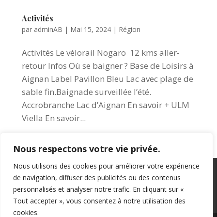
Activités
par
adminAB
|
Mai 15, 2024
|
Région
Activités Le vélorail Nogaro 12 kms aller-
retour Infos Où se baigner ? Base de Loisirs à
Aignan Label Pavillon Bleu Lac avec plage de
sable fin.Baignade surveillée l’été.
Accrobranche Lac d’Aignan En savoir + ULM
Viella En savoir...
Nous respectons votre vie privée.
« Entrées précédentes
Entrées suivantes »
Nous utilisons des cookies pour améliorer votre expérience
Livret d’accueil
Conditions de séjour
de navigation, diffuser des publicités ou des contenus
Réservation
Accès
Contact
Blog
personnalisés et analyser notre trafic. En cliquant sur «
Mentions légales
Tout accepter », vous consentez à notre utilisation des
cookies.