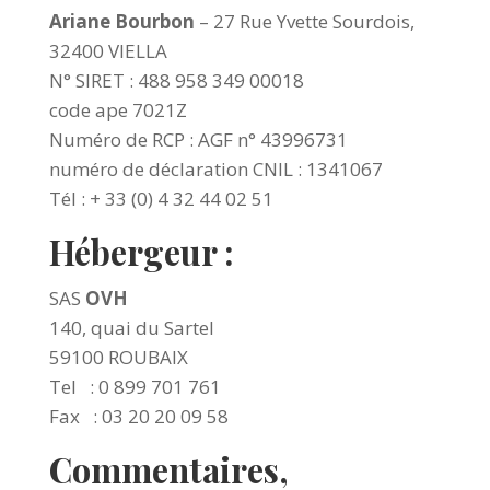
Ariane Bourbon
– 27 Rue Yvette Sourdois,
32400 VIELLA
N° SIRET : 488 958 349 00018
code ape 7021Z
Numéro de RCP : AGF n° 43996731
numéro de déclaration CNIL : 1341067
Tél : + 33 (0) 4 32 44 02 51
Hébergeur :
SAS
OVH
140, quai du Sartel
59100 ROUBAIX
Tel : 0 899 701 761
Fax : 03 20 20 09 58
Commentaires,